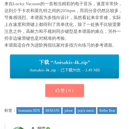
来自Lucky Vacuum的一首相当精彩的电子音乐，速度非常快，
达到介于卡农和莫扎特之间的205bpm，而四分音仍然比较多，
节奏感强烈。本谱面为多指向设计，虽然看起来非常难，实际
上在速度和滑键上都得到了简单优化，除了一处换手比较需要
注意之外，高耐力和不规则同步键型是本谱面的难点，另外一
些非边缘滑键也是对精准的考验。
本谱面适合作为进阶拇指玩家对多指方向练习的参考谱面。
下载 “Anisakis-4k.zip”
Anisakis-4k.zip – 已下载99次 – 3.49 MB
赞 (
0
)
标签：
beatmania IIDX
BEMANI
jubeat
pop'n music
Reflec Beat
阿峦