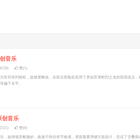
创音乐
150)
赞(1)
为音符排列较松，故难度略低，在鼓点密集处采用了类似官谱鲜烈之龙的双指连点，
等偏下水平。
原创音乐
521)
赞(0)
乐，旋律诡异般微妙，曲速不快但有节奏感，谱面着重滑键方面设计，尝试了交叠面