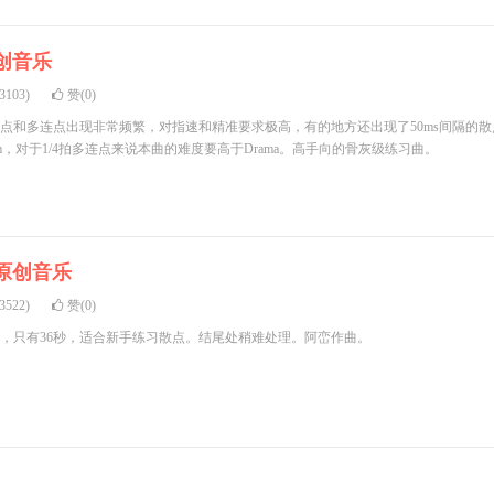
创音乐
103)
赞(0)
点和多连点出现非常频繁，对指速和精准要求极高，有的地方还出现了50ms间隔的散
43bpm，对于1/4拍多连点来说本曲的难度要高于Drama。高手向的骨灰级练习曲。
原创音乐
522)
赞(0)
，只有36秒，适合新手练习散点。结尾处稍难处理。阿峦作曲。