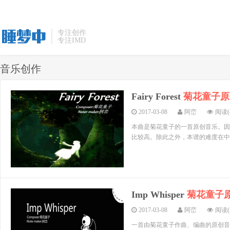
专注创作
专注IMD
音乐创作
Fairy Forest
菊花童子原
2017-03-08
阿峦
阅读(4
本曲是菊花童子的一首原创音乐。因
比较高。除此之外，本谱的难度在中
Imp Whisper
菊花童子
2017-03-08
阿峦
阅读(2
一首由菊花童子作曲、编曲的原创音