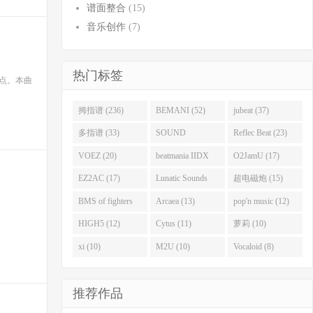
谱面整合
(15)
音乐创作
(7)
热门标签
点。本曲
拇指谱 (236)
BEMANI (52)
jubeat (37)
多指谱 (33)
SOUND
Reflec Beat (23)
VOLTEX (32)
VOEZ (20)
beatmania IIDX
O2JamU (17)
(19)
EZ2AC (17)
Lunatic Sounds
超电磁炮 (15)
(16)
BMS of fighters
Arcaea (13)
pop'n music (12)
(14)
HIGH5 (12)
Cytus (11)
萝莉 (10)
xi (10)
M2U (10)
Vocaloid (8)
推荐作品