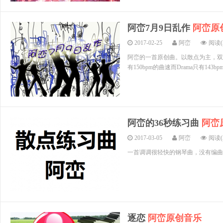
阿峦7月9日乱作
阿峦原
2017-02-25
阿峦
阅读(3
阿峦的一首原创曲。以散点为主，双
有150bpm的曲速而Drama只有1
阿峦的36秒练习曲
阿峦
2017-03-05
阿峦
阅读(3
一首调调很轻快的钢琴曲，没有编曲
逐恋
阿峦原创音乐