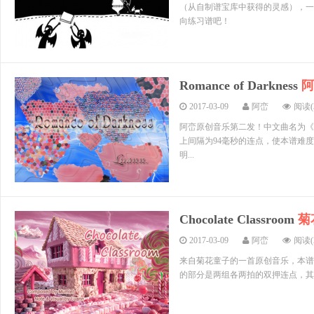
（从自制谱宝库中获得的灵感），一
向练习谱吧！
Romance of Darkness
阿
2017-03-09
阿峦
阅读(3
阿峦原创音乐第二发！中文曲名为《
上间隔为94毫秒的连点，使本谱难
明...
Chocolate Classroom
菊
2017-03-09
阿峦
阅读(2
来自菊花童子的一首原创音乐，本谱
的部分是两组各两拍的双押连点，其