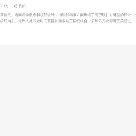
312)
赞(0)
度偏低，谱面着重散点和横线设计，指速和精准方面延续了阿峦以往对键型的设计，
横线为主。最绊人处即短时间双乱加面条与三横线组合，多练习几次即可完美通过。