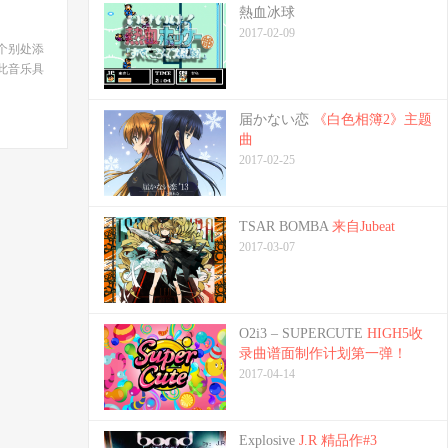
熱血冰球
2017-02-09
个别处添
此音乐具
届かない恋
《白色相簿2》主题
曲
2017-02-25
TSAR BOMBA
来自Jubeat
2017-03-07
O2i3 – SUPERCUTE
HIGH5收
录曲谱面制作计划第一弹！
2017-04-14
Explosive
J.R 精品作#3