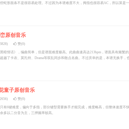
些蛇形面条不是很容易处理。不过因为本谱难度不大，拇指也很容易AC，所以算是
峦原创音乐
828)
赞(0)
黑暗情话》，编曲简单，但是谱面难度极高。此曲曲速高达213bpm，谱面具有频繁
度超越了卡农、莫扎特、Drama等双乱同步和散点名曲。不过庆幸的是，本谱无换手，
花童子原创音乐
656)
赞(0)
只有6键难度，偏向于多指，部分键型需要换手才能完成，难度略高，但整体速度不
余多以二分音为主，三押频率较高。