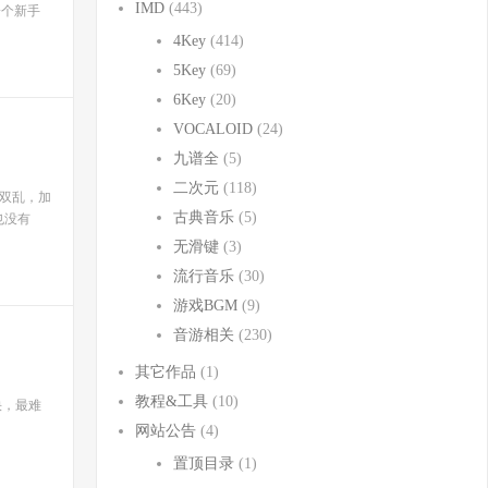
IMD
(443)
一个新手
4Key
(414)
5Key
(69)
6Key
(20)
VOCALOID
(24)
九谱全
(5)
二次元
(118)
的双乱，加
古典音乐
(5)
也没有
无滑键
(3)
流行音乐
(30)
游戏BGM
(9)
音游相关
(230)
其它作品
(1)
教程&工具
(10)
快，最难
网站公告
(4)
置顶目录
(1)