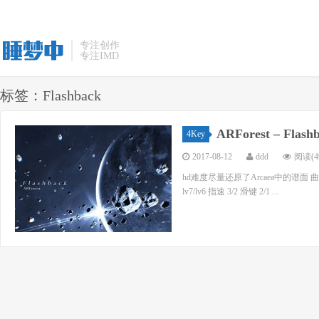
专注创作
专注IMD
标签：Flashback
ARForest – Flash
4Key
2017-08-12
ddd
阅读(49
hd难度尽量还原了Arcaea中的谱面 曲名 flas
lv7/lv6 指速 3/2 滑键 2/1 ...