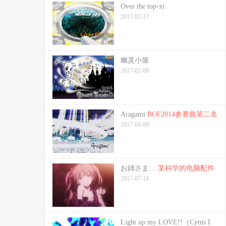
Over the top-xi
2017-02-17
幽灵小屋
2017-02-09
Aragami
BOF2014参赛曲第二名
2017-04-09
お姉さま…
某科学的电脑配件
2017-07-14
Light up my LOVE!!（Cytus I