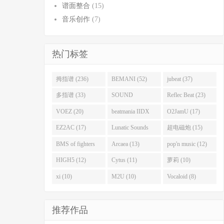
谱面整合
(15)
音乐创作
(7)
热门标签
拇指谱 (236)
BEMANI (52)
jubeat (37)
多指谱 (33)
SOUND
Reflec Beat (23)
VOLTEX (32)
VOEZ (20)
beatmania IIDX
O2JamU (17)
(19)
EZ2AC (17)
Lunatic Sounds
超电磁炮 (15)
(16)
BMS of fighters
Arcaea (13)
pop'n music (12)
(14)
HIGH5 (12)
Cytus (11)
萝莉 (10)
xi (10)
M2U (10)
Vocaloid (8)
推荐作品